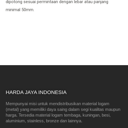
dipotong sesuai permintaan dengan lebar atau panjang
minimal 50mm.
HARDA JAYA INDONESIA
Mempunyai misi untuk mendistribusikan material logam
(metal) yang memiliki daya saing dalam segi kualitas maupun
harga. Tersedia material logam tembaga, kuningan, besi,
aluminium, stainless, bronze dan lainnya.