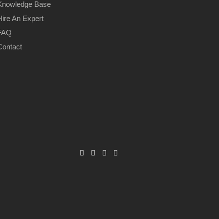
Knowledge Base
Hire An Expert
FAQ
Contact