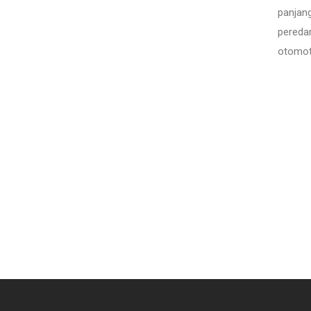
panjang
pereda
otomot