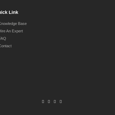
ick Link
Knowledge Base
Hire An Expert
FAQ
Contact