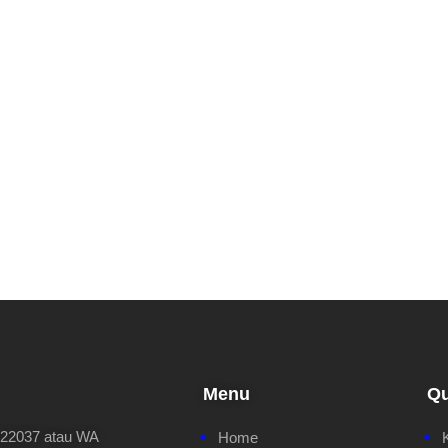
Menu
Qu
622037 atau WA
Home