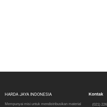
HARDA JAYA INDONESIA
Kontak
Mempunyai misi untuk mendistribusikan material
(021) 22