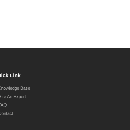
ick Link
Knowledge Base
Hire An Expert
FAQ
Contact