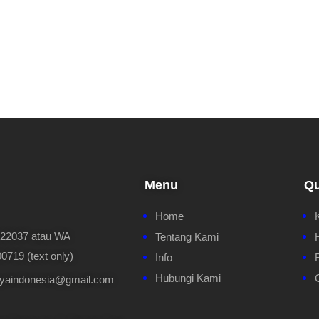
Menu
Qu
Home
622037 atau WA
Tentang Kami
719 (text only)
Info
Hubungi Kami
ayaindonesia@gmail.com