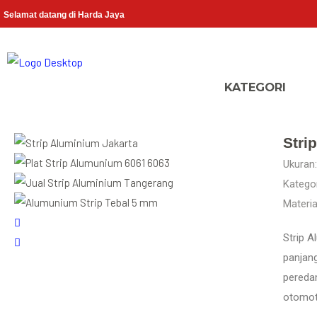
Selamat datang di Harda Jaya
Stri
Ukuran:
Kategor
Materia
Strip A
panjang
pereda
otomot