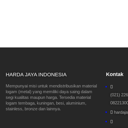
Kontak
HARDA JAYA INDONESIA
Mempunyai misi untuk mendistribusikan material
logam (metal) yang memiliki daya saing dalam
(021) 22
segi kualitas maupun harga. Tersedia material
082213000
logam tembaga, kuningan, besi, aluminium,
stainless, bronze dan lainnya.
hardaj