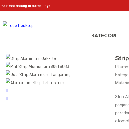
Selamat datang di Harda Jaya
Stri
Ukuran:
Kategor
Materia
Strip A
panjang
pereda
otomot