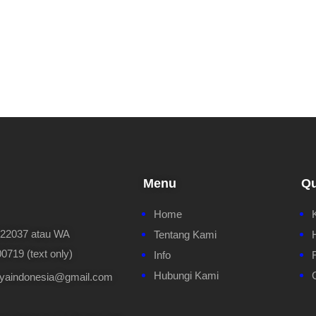
Menu
Qu
Home
622037 atau WA
Tentang Kami
719 (text only)
Info
Hubungi Kami
ayaindonesia@gmail.com