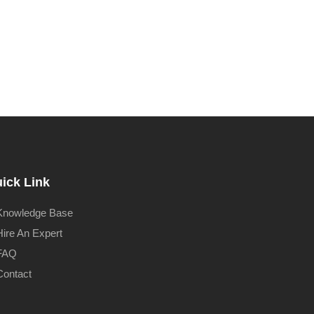
ick Link
Knowledge Base
Hire An Expert
FAQ
Contact