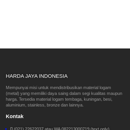
HARDA JAYA INDONESIA
Mempunyai misi untuk mendistribusikan material logam
(metal) yang memiliki daya saing dalam segi kualitas maupun
harga. Tersedia material logam tembaga, kuningan, besi,
aluminium, stainless, bronze dan lainnya.
Kontak
(021) 22622037 atau WA 082213000719 (text only)