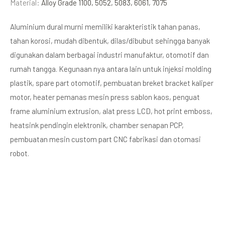
Material:
Alloy Grade 1100, 5052, 5083, 6061, 7075
Aluminium dural murni memiliki karakteristik tahan panas,
tahan korosi, mudah dibentuk, dilas/dibubut sehingga banyak
digunakan dalam berbagai industri manufaktur, otomotif dan
rumah tangga. Kegunaan nya antara lain untuk injeksi molding
plastik, spare part otomotif, pembuatan breket bracket kaliper
motor, heater pemanas mesin press sablon kaos, penguat
frame aluminium extrusion, alat press LCD, hot print emboss,
heatsink pendingin elektronik, chamber senapan PCP,
pembuatan mesin custom part CNC fabrikasi dan otomasi
robot.