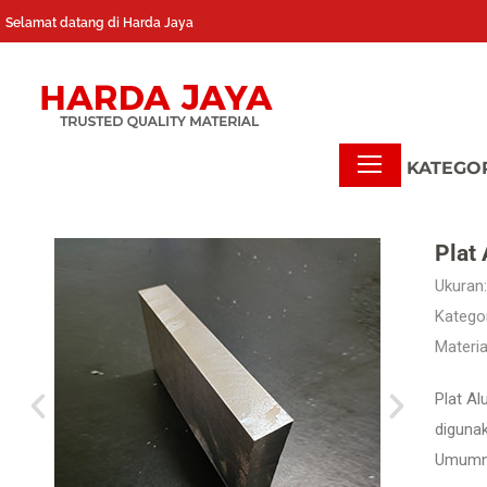
Selamat datang di Harda Jaya
Plat
Ukuran:
Kategor
Materia
Plat A
digunak
Umumnya