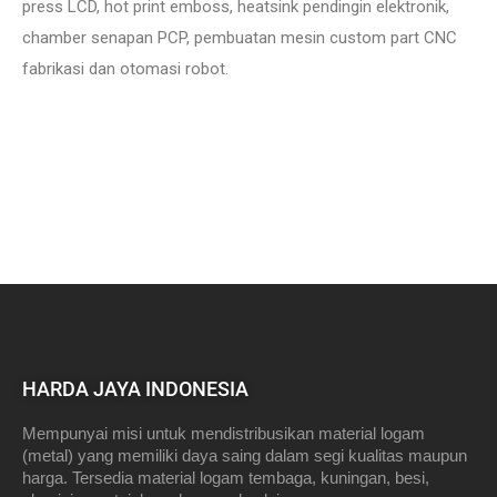
press LCD, hot print emboss, heatsink pendingin elektronik,
chamber senapan PCP, pembuatan mesin custom part CNC
fabrikasi dan otomasi robot.
HARDA JAYA INDONESIA
Mempunyai misi untuk mendistribusikan material logam
(metal) yang memiliki daya saing dalam segi kualitas maupun
harga. Tersedia material logam tembaga, kuningan, besi,