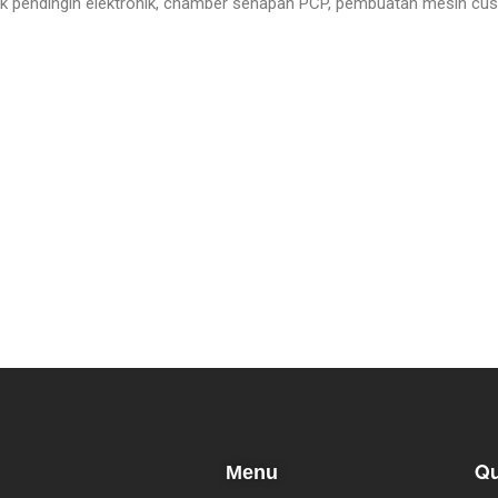
nk pendingin elektronik, chamber senapan PCP, pembuatan mesin cu
Qu
Menu