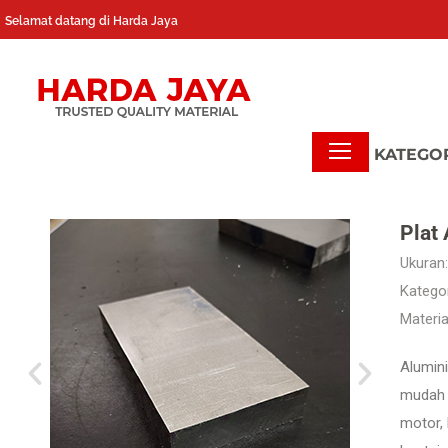
Selamat datang di Harda Jaya
Plat
Ukuran:
Kategor
Materia
Alumini
mudah d
motor, 