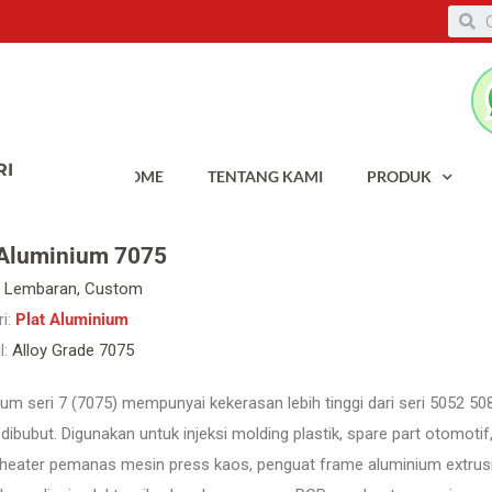
HOME
TENTANG KAMI
PRODUK
 Aluminium 7075
Lembaran, Custom
i:
Plat Aluminium
l:
Alloy Grade 7075
um seri 7 (7075) mempunyai kekerasan lebih tinggi dari seri 5052 5
ibubut. Digunakan untuk injeksi molding plastik, spare part otomotif
heater pemanas mesin press kaos, penguat frame aluminium extrusio