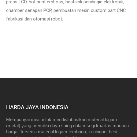
press LCD, hot print emboss, heatsink pendingin elektronik,
chamber senapan PCP, pembuatan mesin custom part CNC
fabrikasi dan otomasi robot.
HARDA JAYA INDONESIA
Mempunyai misi untuk mendistribusikan material logam
(metal) yang memiliki daya saing dalam segi kualitas maupun
harga. Tersedia material logam tembaga, kuningan, besi,