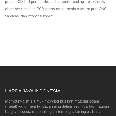
press LCD, hot print emboss, heatsink pendingin elektronik,
chamber senapan PCP, pembuatan mesin custom part CNC
fabrikasi dan otomasi robot.
HARDA JAYA INDONESIA
Mempunyai misi untuk mendistribusikan material logam
(metal) yang memiliki daya saing dalam segi kualitas maupun
harga. Tersedia material logam tembaga, kuningan, besi,