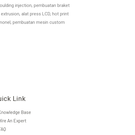
oulding injection, pembuatan braket
trusion, alat press LCD, hot print
P monel, pembuatan mesin custom
uick Link
Knowledge Base
Hire An Expert
FAQ