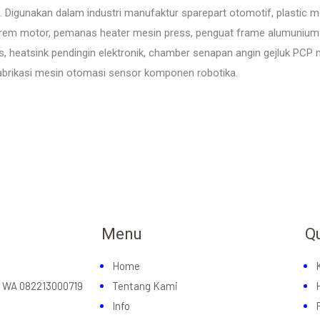
. Digunakan dalam industri manufaktur sparepart otomotif, plastic m
 rem motor, pemanas heater mesin press, penguat frame alumunium ex
, heatsink pendingin elektronik, chamber senapan angin gejluk PC
abrikasi mesin otomasi sensor komponen robotika.
Menu
Q
Home
u WA 082213000719
Tentang Kami
Info