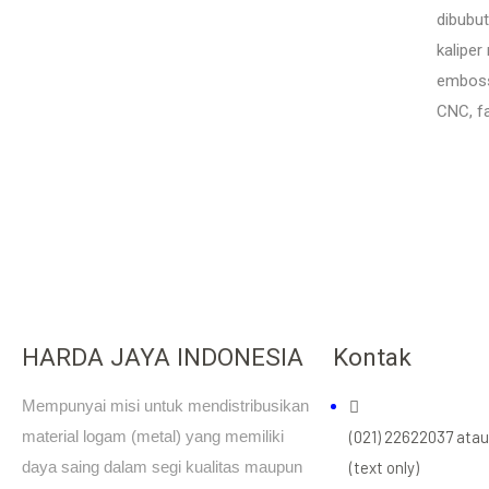
dibubut
kaliper
emboss
CNC, f
HARDA JAYA INDONESIA
Kontak
Mempunyai misi untuk mendistribusikan
material logam (metal) yang memiliki
(021) 22622037 ata
daya saing dalam segi kualitas maupun
(text only)