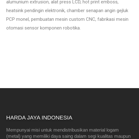
alumunium extrusion, alat press LCD, hot print emboss,
heatsink pendingin elektronik, chamber senapan angin gejluk
PCP monel, pembuatan mesin custom CNC, fabrikasi mesin
otomasi sensor komponen robotika.
HARDA JAYA INDONESIA
Mempunyai misi untuk mendistribusikan material logam
(metal) yang memiliki daya saing dalam segi kualitas maupun