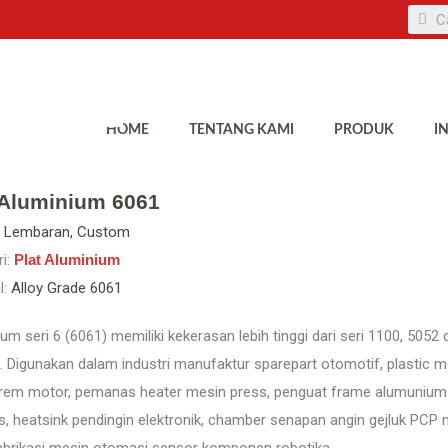
HOME
TENTANG KAMI
PRODUK
I
 Aluminium 6061
Lembaran, Custom
i:
Plat Aluminium
l:
Alloy Grade 6061
um seri 6 (6061) memiliki kekerasan lebih tinggi dari seri 1100, 505
. Digunakan dalam industri manufaktur sparepart otomotif, plastic m
 rem motor, pemanas heater mesin press, penguat frame alumunium ex
, heatsink pendingin elektronik, chamber senapan angin gejluk PC