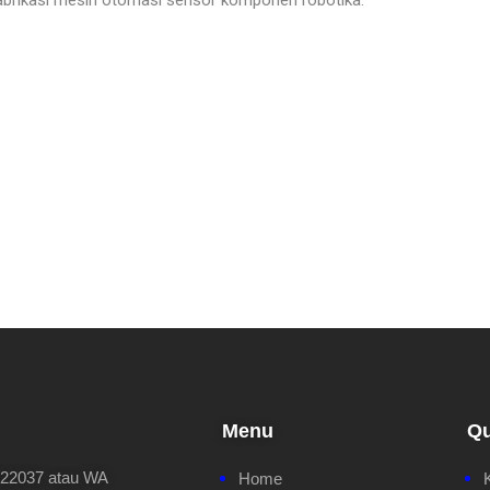
abrikasi mesin otomasi sensor komponen robotika.
Menu
Qu
622037 atau WA
Home