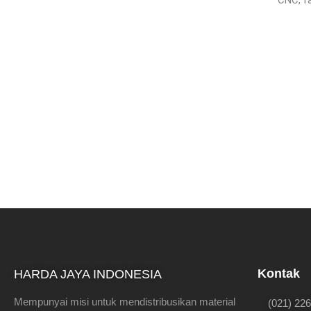
CNC, f
Kontak
HARDA JAYA INDONESIA
Mempunyai misi untuk mendistribusikan material
(021) 22