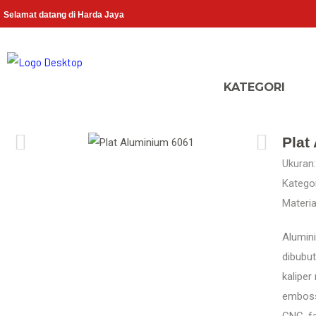
Selamat datang di Harda Jaya
Plat
Ukuran:
Kategor
Materia
Alumini
dibubut
kaliper
emboss