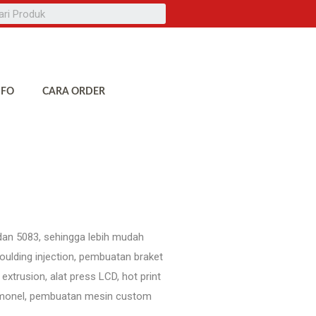
NFO
CARA ORDER
2 dan 5083, sehingga lebih mudah
oulding injection, pembuatan braket
trusion, alat press LCD, hot print
P monel, pembuatan mesin custom