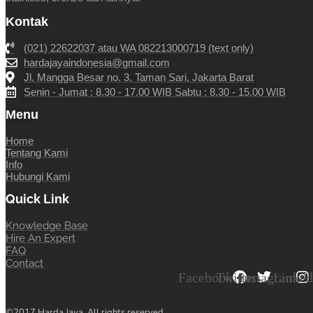
Kontak
(021) 22622037 atau WA 082213000719 (text only)
hardajayaindonesia@gmail.com
Jl. Mangga Besar no. 3, Taman Sari, Jakarta Barat
Senin - Jumat : 8.30 - 17.00 WIB Sabtu : 8.30 - 15.00 WIB
Menu
Home
Tentang Kami
Info
Hubungi Kami
Quick Link
Knowledge Base
Hire An Expert
FAQ
Contact
Facebook
Twitter
Instagram
Linked
©2017 Harda Jaya. All rights reserved.