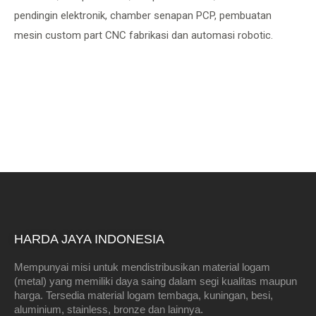
pendingin elektronik, chamber senapan PCP, pembuatan
mesin custom part CNC fabrikasi dan automasi robotic.
HARDA JAYA INDONESIA
Mempunyai misi untuk mendistribusikan material logam
(metal) yang memiliki daya saing dalam segi kualitas maupun
harga. Tersedia material logam tembaga, kuningan, besi,
aluminium, stainless, bronze dan lainnya.