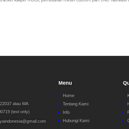
 bracket kaliper motor, pembuatan mesin custom part CNC fabrikasi 
Menu
Qu
Home
622037 atau WA
Tentang Kami
719 (text only)
Info
Hubungi Kami
ayaindonesia@gmail.com