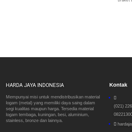
braket
HARDA JAYA INDONESIA
Kontak
Mempunyai misi untuk mendistribusikan material
logam (metal) yang memiliki daya saing dalam
(021) 22
segi kualitas maupun harga. Tersedia material
082213000
logam tembaga, kuningan, besi, aluminium,
stainless, bronze dan lainnya.
hardaj