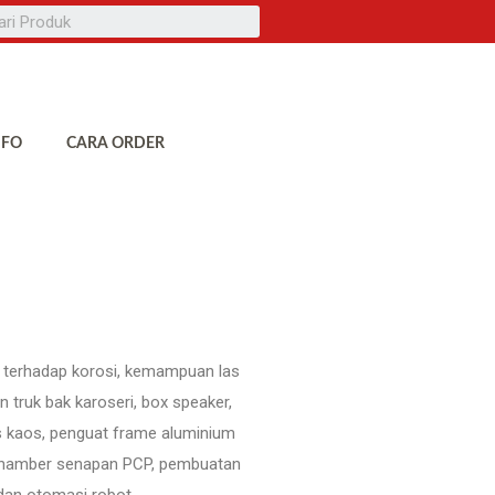
NFO
CARA ORDER
an terhadap korosi, kemampuan las
truk bak karoseri, box speaker,
ss kaos, penguat frame aluminium
k, chamber senapan PCP, pembuatan