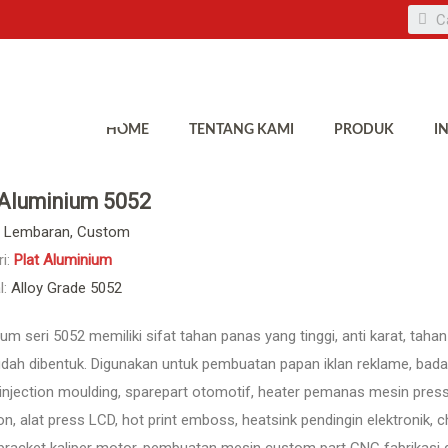
HOME
TENTANG KAMI
PRODUK
I
 Aluminium 5052
Lembaran, Custom
i:
Plat Aluminium
l:
Alloy Grade 5052
um seri 5052 memiliki sifat tahan panas yang tinggi, anti karat, tah
ah dibentuk. Digunakan untuk pembuatan papan iklan reklame, badan 
 injection moulding, sparepart otomotif, heater pemanas mesin pre
on, alat press LCD, hot print emboss, heatsink pendingin elektroni