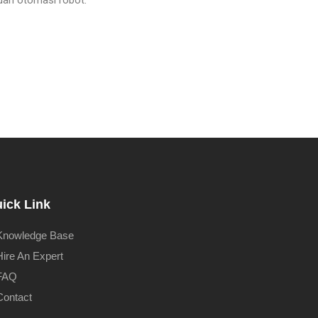
dan otomasi robot.
ick Link
Knowledge Base
Hire An Expert
FAQ
Contact