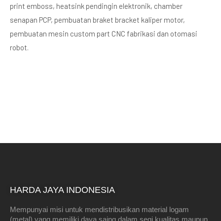
print emboss, heatsink pendingin elektronik, chamber
senapan PCP, pembuatan braket bracket kaliper motor,
pembuatan mesin custom part CNC fabrikasi dan otomasi
robot.
HARDA JAYA INDONESIA
Mempunyai misi untuk mendistribusikan material logam
(metal) yang memiliki daya saing dalam segi kualitas maupun