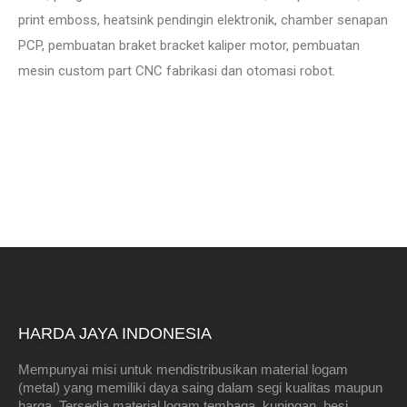
print emboss, heatsink pendingin elektronik, chamber senapan
PCP, pembuatan braket bracket kaliper motor, pembuatan
mesin custom part CNC fabrikasi dan otomasi robot.
HARDA JAYA INDONESIA
Mempunyai misi untuk mendistribusikan material logam
(metal) yang memiliki daya saing dalam segi kualitas maupun
harga. Tersedia material logam tembaga, kuningan, besi,