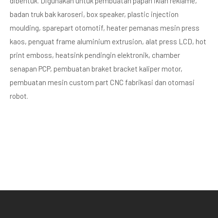
dibentuk. Digunakan untuk pembuatan papan iklan reklame,
badan truk bak karoseri, box speaker, plastic injection
moulding, sparepart otomotif, heater pemanas mesin press
kaos, penguat frame aluminium extrusion, alat press LCD, hot
print emboss, heatsink pendingin elektronik, chamber
senapan PCP, pembuatan braket bracket kaliper motor,
pembuatan mesin custom part CNC fabrikasi dan otomasi
robot.