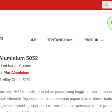
HOME
TENTANG KAMI
PRODUK
 Aluminium 5052
Lembaran, Custom
i:
Plat Aluminium
l:
Alloy Grade 5052
um seri 5052 memiliki sifat tahan panas yang tinggi, anti karat, tah
ah dibentuk. Digunakan untuk pembuatan papan iklan reklame, badan 
 injection moulding, sparepart otomotif, heater pemanas mesin pre