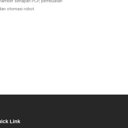
k, chamber senapan PCP, pembuatan
dan otomasi robot.
ick Link