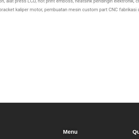
on, alat press LCD, hot print emboss, heatsink pendingin elektroni
 bracket kaliper motor, pembuatan mesin custom part CNC fabrikasi 
Menu
Qu