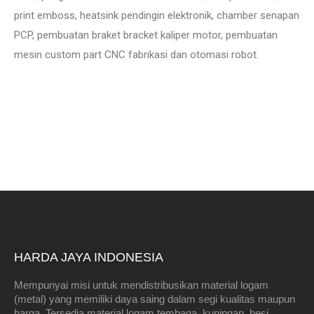
print emboss, heatsink pendingin elektronik, chamber senapan
PCP, pembuatan braket bracket kaliper motor, pembuatan
mesin custom part CNC fabrikasi dan otomasi robot.
HARDA JAYA INDONESIA
Mempunyai misi untuk mendistribusikan material logam
(metal) yang memiliki daya saing dalam segi kualitas maupun
harga. Tersedia material logam tembaga, kuningan, besi,