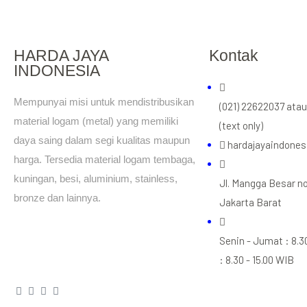
HARDA JAYA
Kontak
INDONESIA
Mempunyai misi untuk mendistribusikan
(021) 22622037 ata
material logam (metal) yang memiliki
(text only)
daya saing dalam segi kualitas maupun
hardajayaindone
harga. Tersedia material logam tembaga,
kuningan, besi, aluminium, stainless,
Jl. Mangga Besar no
bronze dan lainnya.
Jakarta Barat
Senin - Jumat : 8.3
: 8.30 - 15.00 WIB