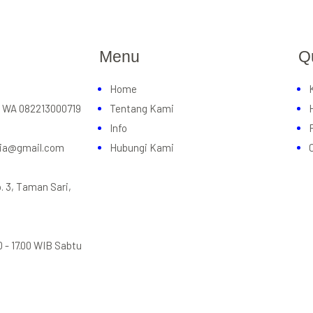
Menu
Q
Home
u WA 082213000719
Tentang Kami
Info
sia@gmail.com
Hubungi Kami
. 3, Taman Sari,
0 - 17.00 WIB Sabtu