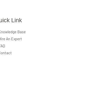
uick Link
Knowledge Base
Hire An Expert
FAQ
Contact