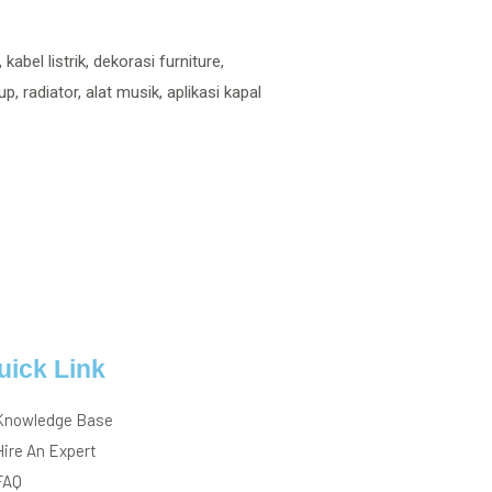
abel listrik, dekorasi furniture,
, radiator, alat musik, aplikasi kapal
uick Link
Knowledge Base
Hire An Expert
FAQ