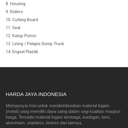
8. Housing
9. Rollers
10. Cutting Board
11. Seal
12. Katup Piston
13. Lining / Pelapis Dump Truck
14. Engsel Plastik
HARDA JAYA INDONESIA
Mempunyai misi untuk mendistribusikan material logam
(metal) yang memiliki daya saing dalam segi kualitas maupun
harga. Tersedia material logam tembaga, kuningan, besi,
aluminium, stainless, bronze dan lainnya.