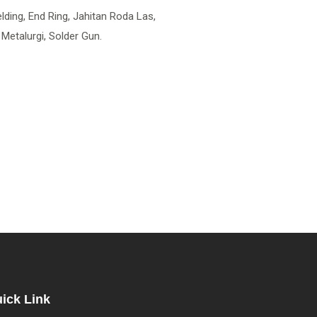
elding, End Ring, Jahitan Roda Las,
etalurgi, Solder Gun.
ick Link