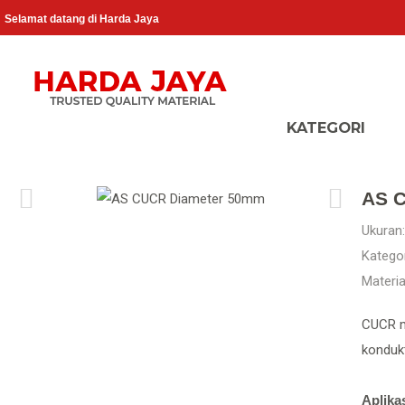
Selamat datang di Harda Jaya
AS 
Ukuran:
Kategor
Materia
CUCR m
kondukti
Aplikas