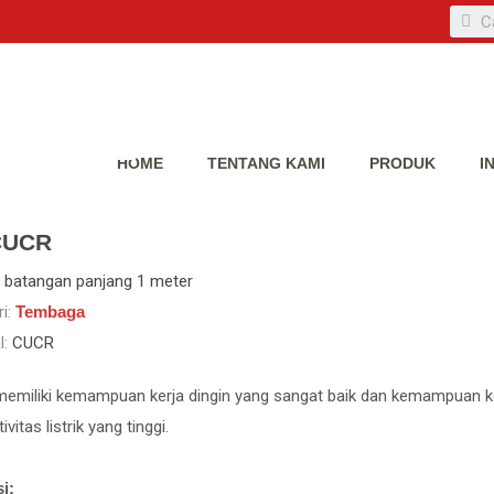
HOME
TENTANG KAMI
PRODUK
I
CUCR
batangan panjang 1 meter
i:
Tembaga
l:
CUCR
emiliki kemampuan kerja dingin yang sangat baik dan kemampuan ke
vitas listrik yang tinggi.
i: