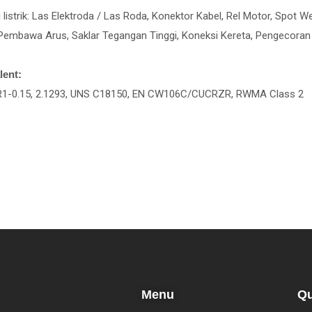
i listrik: Las Elektroda / Las Roda, Konektor Kabel, Rel Motor, Spot W
Pembawa Arus, Saklar Tegangan Tinggi, Koneksi Kereta, Pengecoran M
lent:
1-0.15, 2.1293, UNS C18150, EN CW106C/CUCRZR, RWMA Class 2
Menu
Qu