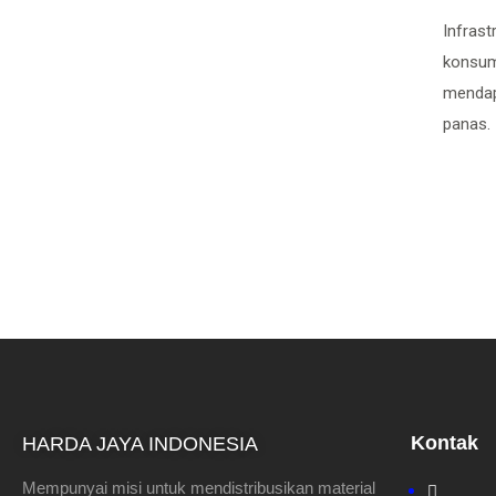
Infrast
konsum
mendap
panas.
Kontak
HARDA JAYA INDONESIA
Mempunyai misi untuk mendistribusikan material