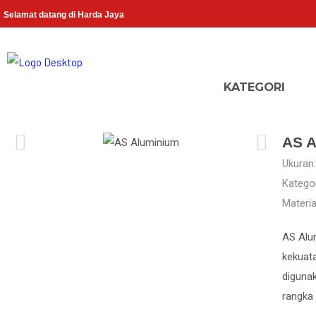
Selamat datang di Harda Jaya
AS A
Ukuran:
Kategor
Materia
AS Alum
kekuata
diguna
rangka 