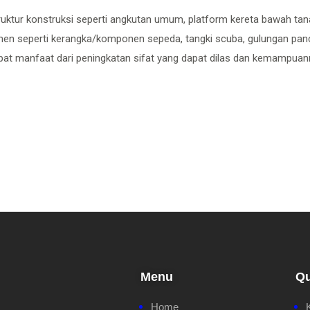
ruktur konstruksi seperti angkutan umum, platform kereta bawah tanah
en seperti kerangka/komponen sepeda, tangki scuba, gulungan panci
at manfaat dari peningkatan sifat yang dapat dilas dan kemampua
Menu
Qu
Home