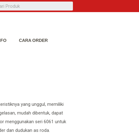
NFO
CARA ORDER
ristiknya yang unggul, memiliki
ngelasan, mudah dibentuk, dapat
tor menggunakan seri 6061 untuk
nder dan dudukan as roda.