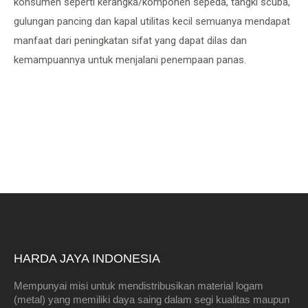
konsumen seperti kerangka/komponen sepeda, tangki scuba,
gulungan pancing dan kapal utilitas kecil semuanya mendapat
manfaat dari peningkatan sifat yang dapat dilas dan
kemampuannya untuk menjalani penempaan panas.
HARDA JAYA INDONESIA
Mempunyai misi untuk mendistribusikan material logam
(metal) yang memiliki daya saing dalam segi kualitas maupun