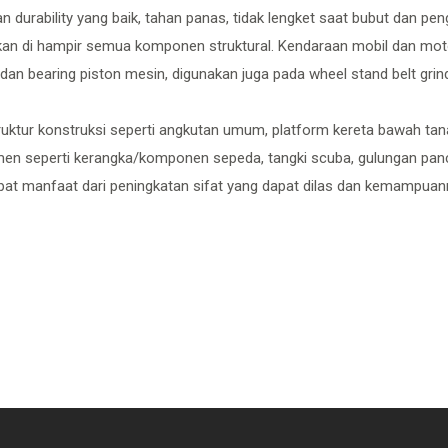
n durability yang baik, tahan panas, tidak lengket saat bubut dan pe
kan di hampir semua komponen struktural. Kendaraan mobil dan mo
dan bearing piston mesin, digunakan juga pada wheel stand belt gri
ruktur konstruksi seperti angkutan umum, platform kereta bawah tanah
en seperti kerangka/komponen sepeda, tangki scuba, gulungan panci
at manfaat dari peningkatan sifat yang dapat dilas dan kemampua