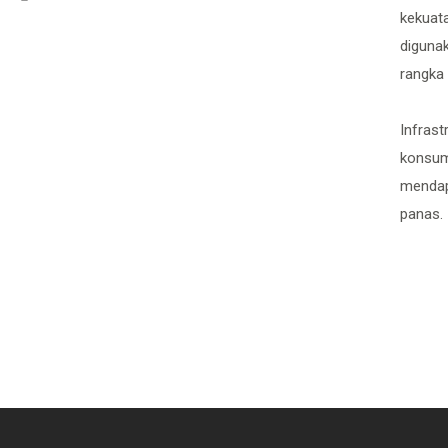
kekuata
diguna
rangka 
Infrast
konsum
mendap
panas.