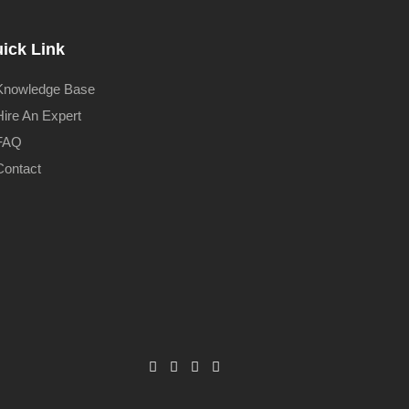
ick Link
Knowledge Base
Hire An Expert
FAQ
Contact