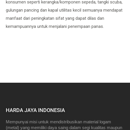
konsumen seperti kerangka/komponen sepeda, tangki scuba,
gulungan pancing dan kapal utilitas kecil semuanya mendapat
manfaat dari peningkatan sifat yang dapat dilas dan
kemampuannya untuk menjalani penempaan panas.
HARDA JAYA INDONESIA
Mempunyai misi untuk mendistribusikan material logam
(metal) yang memiliki daya saing dalam segi kualitas maupun