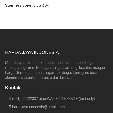
Stainless Steel SUS 304
HARDA JAYA INDONESIA
Mempunyai misi untuk mendistribusikan material logam
(metal) yang memiliki daya saing dalam segi kualitas maupun
harga. Tersedia material logam tembaga, kuningan, besi,
aluminium, stainless, bronze dan lainnya.
Kontak
(021) 22622037 atau WA 082213000719 (text only)
hardajayaindonesia@gmail.com